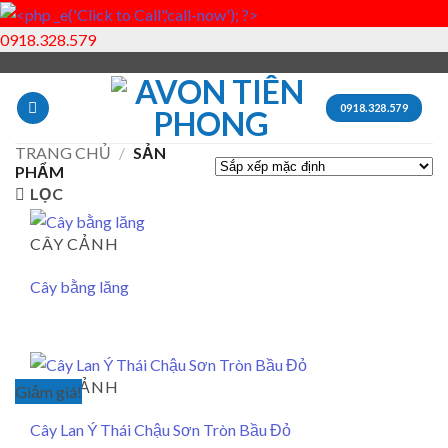
0918.328.579
Skip
to
0918.328.579
content
TRANG CHỦ
/
SẢN
PHẨM
LỌC
CÂY CẢNH
Cây bằng lăng
CÂY CẢNH
Giảm giá!
Cây Lan Ý Thái Chậu Sơn Tròn Bầu Đỏ