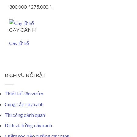
Giá
Giá
300.000
₫
275.000
₫
gốc
hiện
là:
tại
300.000 ₫.
là:
275.000 ₫.
CÂY CẢNH
Cây lữ hổ
DỊCH VỤ NỔI BẬT
Thiết kế sân vườn
Cung cấp cây xanh
Thi công cảnh quan
Dịch vụ trồng cây xanh
Chăm sóc bảo dưỡng cây xanh