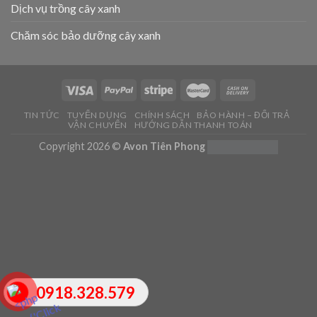
Dịch vụ trồng cây xanh
Chăm sóc bảo dưỡng cây xanh
TIN TỨC
TUYỂN DỤNG
CHÍNH SÁCH
BẢO HÀNH – ĐỔI TRẢ
VẬN CHUYỂN
HƯỚNG DẪN THANH TOÁN
Copyright 2026 ©
Avon Tiên Phong
0918.328.579